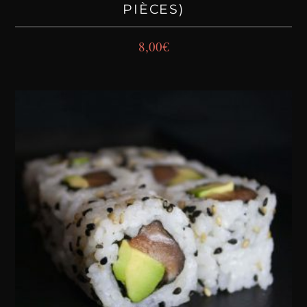
PIÈCES)
8,00
€