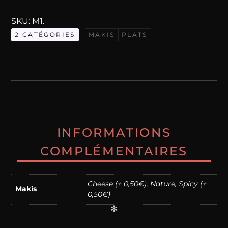
Maki
SKU:
M1
.
Saumon
2 CATÉGORIES
MAKIS
PLATS
INFORMATIONS
COMPLÉMENTAIRES
Cheese (+ 0,50€), Nature, Spicy (+
Makis
0,50€)
✻