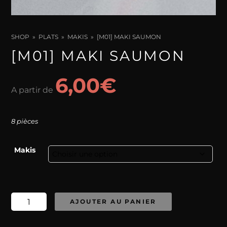
SHOP
PLATS
MAKIS
[M01] MAKI SAUMON
[M01] MAKI SAUMON
6,00
€
A partir de
8 pièces
Makis
quantité
AJOUTER AU PANIER
de
[M01]