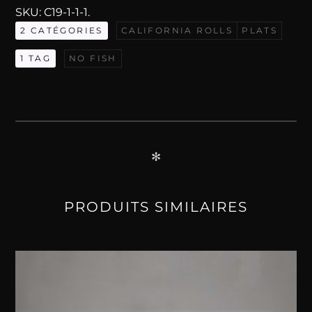
California
SKU:
C19-1-1-1
.
Rolls
2 CATÉGORIES
CALIFORNIA ROLLS
PLATS
Poulet
Cheddar
1 TAG
NO FISH
✻
PRODUITS SIMILAIRES