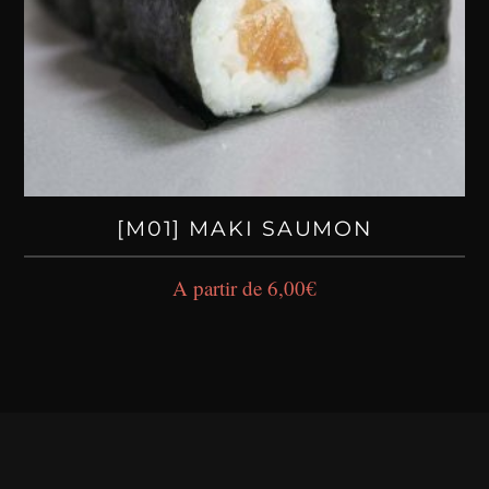
[M01] MAKI SAUMON
A partir de
6,00
€