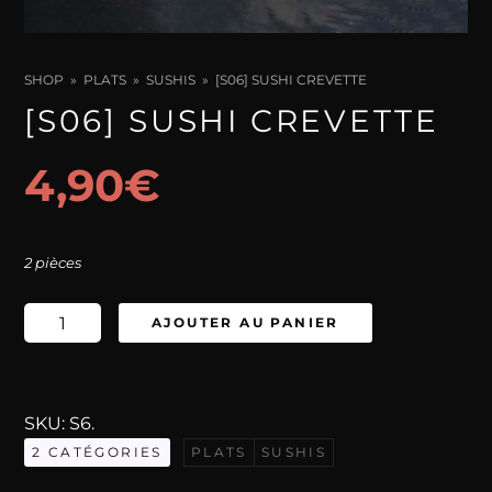
SHOP
PLATS
SUSHIS
[S06] SUSHI CREVETTE
[S06] SUSHI CREVETTE
4,90
€
2 pièces
quantité
AJOUTER AU PANIER
de
[S06]
Sushi
SKU:
S6
.
Crevette
2 CATÉGORIES
PLATS
SUSHIS