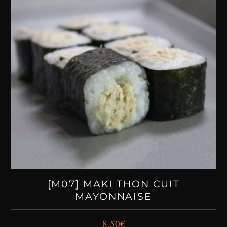
[M07] MAKI THON CUIT
MAYONNAISE
8,50
€