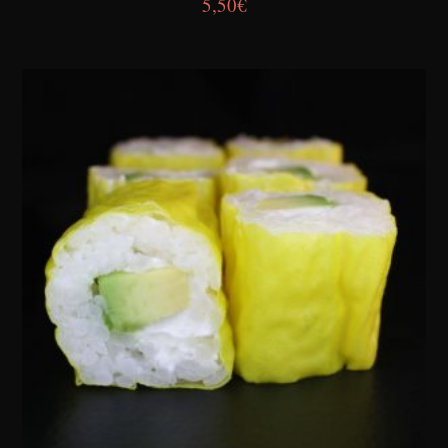
5,50
€