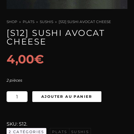
SHOP
PLATS
SUSHIS
[S12] SUSHI AVOCAT CHEESE
[S12] SUSHI AVOCAT
CHEESE
4,00
€
2 pièces
quantité
AJOUTER AU PANIER
de
[S12]
Sushi
SKU:
S12
.
Avocat
2 CATÉGORIES
PLATS
SUSHIS