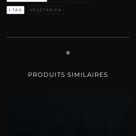
Cheese
1 TAG
VÉGÉTARIEN
✻
PRODUITS SIMILAIRES