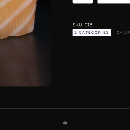
de
[C18]
California
SKU:
C18
.
Rolls
2 CATÉGORIES
CALI
Délice
Cheese
✻