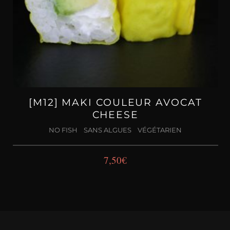
[M12] MAKI COULEUR AVOCAT
CHEESE
NO FISH
SANS ALGUES
VÉGÉTARIEN
7,50
€