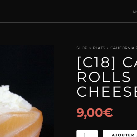
N
N
P
SHOP
PLATS
CALIFORNIA 
[C18] 
ROLLS
CHEES
9,00
€
quantité
AJOUTER 