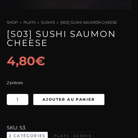
SHOP
PLATS
SUSHIS
[S03] SUSHI SAUMON CHEESE
[S03] SUSHI SAUMON
CHEESE
4,80
€
2 pièces
quantité
AJOUTER AU PANIER
de
[S03]
Sushi
SKU:
S3
.
Saumon
2 CATÉGORIES
PLATS
SUSHIS