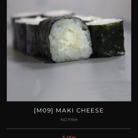
[M09] MAKI CHEESE
NO FISH
5,00
€