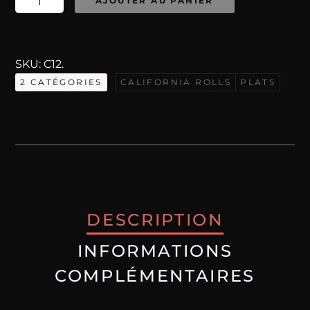
AJOUTER AU PANIER
de
[C12]
California
SKU:
C12
.
Rolls
2 CATÉGORIES
CALIFORNIA ROLLS
PLATS
Crispy
Saumon
DESCRIPTION
INFORMATIONS
COMPLÉMENTAIRES