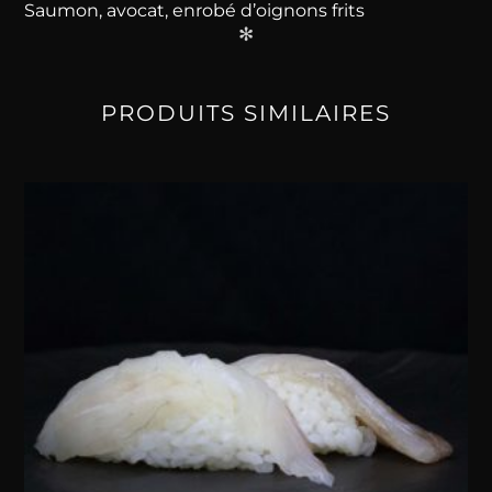
Saumon, avocat, enrobé d’oignons frits
✻
+ Cheese (+ 0,50€), + Spicy (+ 0,50€),
California
Nature
PRODUITS SIMILAIRES